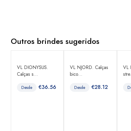
Outros brindes sugeridos
VL DIONYSUS.
VL NJORD. Calças
VL 
Calças s...
bico...
stre
7
€
36.56
€
28.12
Desde
Desde
D