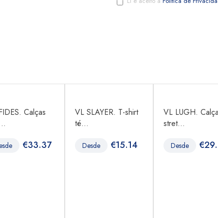
Li e aceito a
Política de Privacid
FIDES. Calças
VL SLAYER. T-shirt
VL LUGH. Calç
...
té...
stret...
€
33.37
€
15.14
€
29.
esde
Desde
Desde