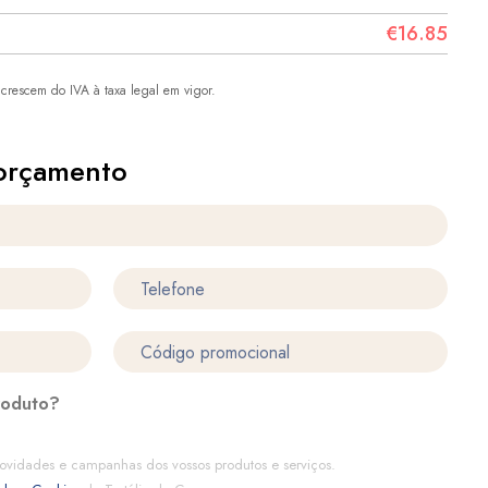
€16.85
crescem do IVA à taxa legal em vigor.
orçamento
roduto?
ovidades e campanhas dos vossos produtos e serviços.