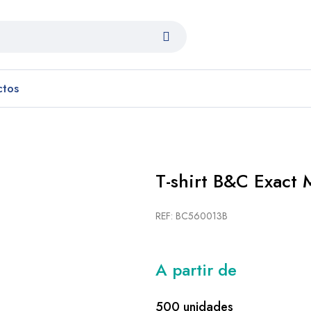
ctos
T-shirt B&C Exac
REF: BC560013B
A partir de
500 unidades