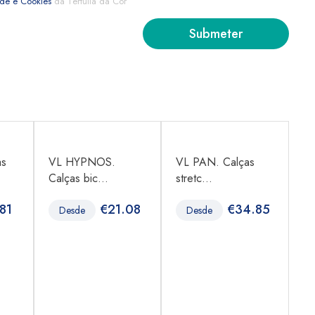
ade e Cookies
da Tertúlia da Cor
as
VL HYPNOS.
VL PAN. Calças
V
Calças bic...
stretc...
Be
81
€
21.08
€
34.85
Desde
Desde