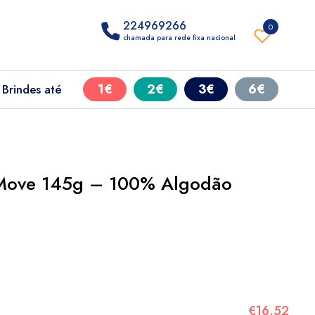
224969266
0
chamada para rede fixa nacional
1€
2€
3€
6€
Brindes até
t Move 145g – 100% Algodão
€16.52