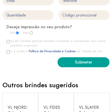
Deseja impressão no seu produto?
Sim
Não
Aceito receber periodicamente novidades e campanhas dos vossos
produtos e serviços.
Li e aceito a
Política de Privacidade e Cookies
da Tertúlia da Cor
Outros brindes sugeridos
VL NJORD.
VL FIDES.
VL SLAYER.