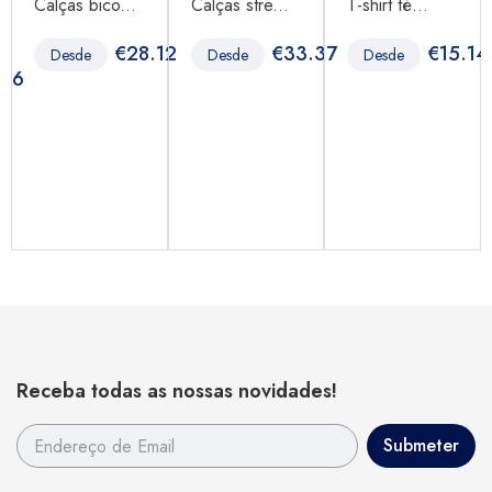
Calças bico...
Calças stre...
T-shirt té...
€
28.12
€
33.37
€
15.14
Desde
Desde
Desde
.56
Receba todas as nossas novidades!