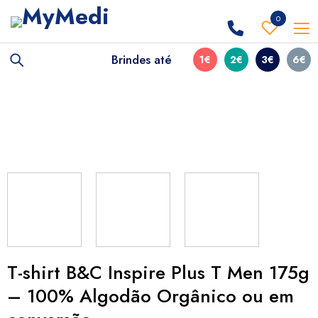
0
Brindes até
1€
2€
3€
6€
T-shirt B&C Inspire Plus T Men 175g
– 100% Algodão Orgânico ou em