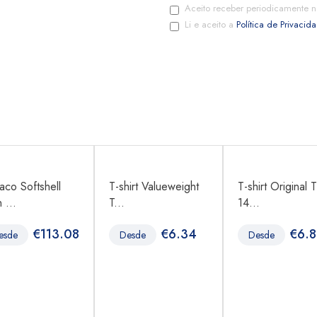
Aceito receber periodicamente n
Li e aceito a
Política de Privacid
aco Softshell
T-shirt Valueweight
T-shirt Original T
 ...
T...
14...
€
113.08
€
6.34
€
6.
esde
Desde
Desde