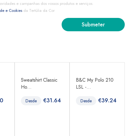
ovidades e campanhas dos vossos produtos e serviços.
ade e Cookies
da Tertúlia da Cor
Sweatshirt Classic
B&C My Polo 210
B
Ho...
LSL -...
65
80
€
31.64
€
39.24
Desde
Desde