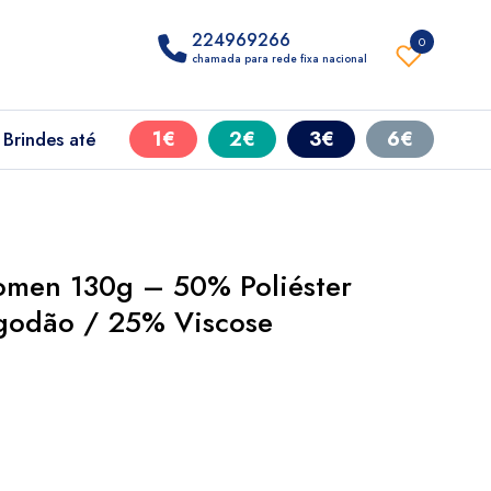
224969266
0
chamada para rede fixa nacional
1€
2€
3€
6€
Brindes até
Women 130g – 50% Poliéster
godão / 25% Viscose