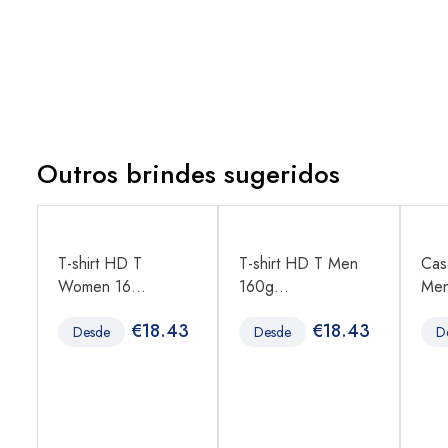
Outros brindes sugeridos
T-shirt HD T
T-shirt HD T Men
Cas
Women 16...
160g...
Men
1
€
18.43
€
18.43
Desde
Desde
D