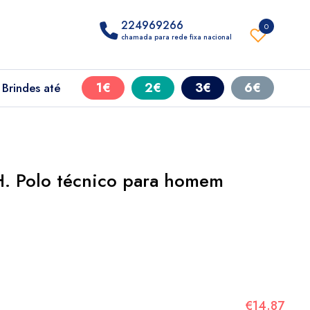
224969266
0
chamada para rede fixa nacional
1€
2€
3€
6€
Brindes até
 Polo técnico para homem
€14.87