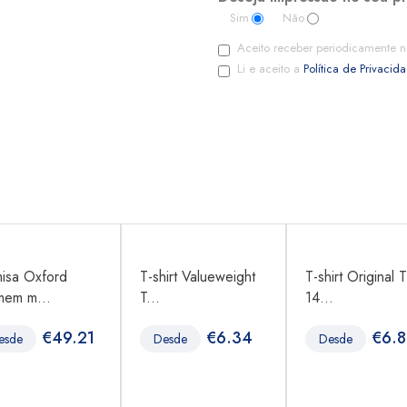
Sim
Não
Aceito receber periodicamente n
Li e aceito a
Política de Privacid
isa Oxford
T-shirt Valueweight
T-shirt Original T
em m...
T...
14...
€
49.21
€
6.34
€
6.
esde
Desde
Desde