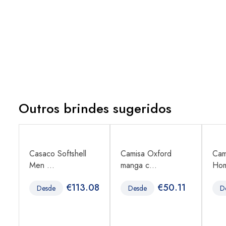
Outros brindes sugeridos
Casaco Softshell
Camisa Oxford
Cam
Men ...
manga c...
Hom
3
€
113.08
€
50.11
Desde
Desde
D