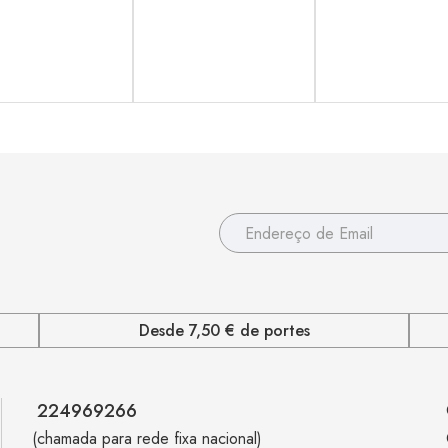
Desde 7,50 € de portes
224969266
(chamada para rede fixa nacional)