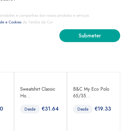
ovidades e campanhas dos vossos produtos e serviços.
ade e Cookies
da Tertúlia da Cor
Sweatshirt Classic
B&C My Eco Polo
B
Ho...
65/35...
65
80
€
31.64
€
19.33
Desde
Desde