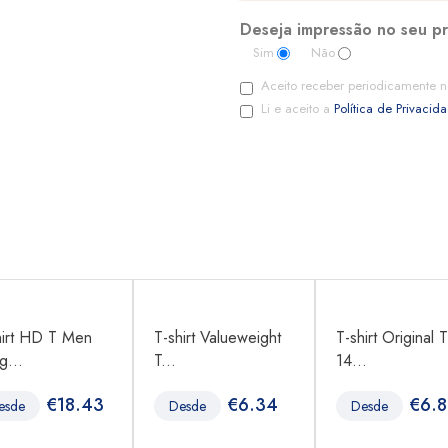
Deseja impressão no seu p
Sim
Não
Aceito receber periodicamente n
Li e aceito a
Política de Privacid
hirt HD T Men
T-shirt Valueweight
T-shirt Original T
g...
T...
14...
€
18.43
€
6.34
€
6.
esde
Desde
Desde