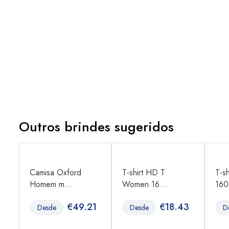
Outros brindes sugeridos
Camisa Oxford
T-shirt HD T
T-s
Homem m...
Women 16...
160
1
€
49.21
€
18.43
Desde
Desde
D