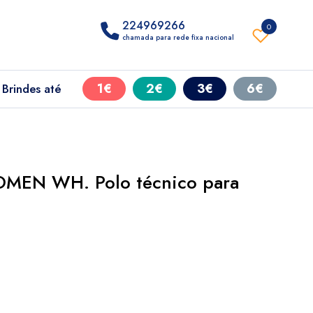
224969266
0
chamada para rede fixa nacional
1€
2€
3€
6€
Brindes até
EN WH. Polo técnico para