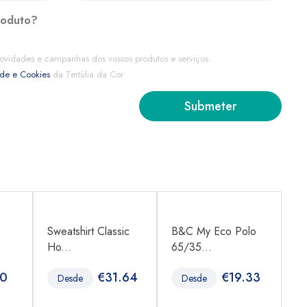
roduto?
ovidades e campanhas dos vossos produtos e serviços.
ade e Cookies
da Tertúlia da Cor
Sweatshirt Classic
B&C My Eco Polo
B
Ho...
65/35...
65
80
€
31.64
€
19.33
Desde
Desde