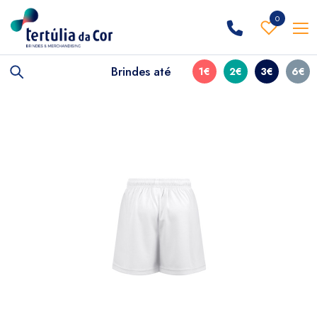
0
Brindes até
1€
2€
3€
6€