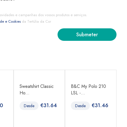
ovidades e campanhas dos vossos produtos e serviços.
ade e Cookies
da Tertúlia da Cor
Sweatshirt Classic
B&C My Polo 210
B
Ho...
LSL -...
LS
80
€
31.64
€
31.46
Desde
Desde