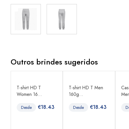
Outros brindes sugeridos
T-shirt HD T
T-shirt HD T Men
Cas
Women 16...
160g...
Men
1
€
18.43
€
18.43
Desde
Desde
D