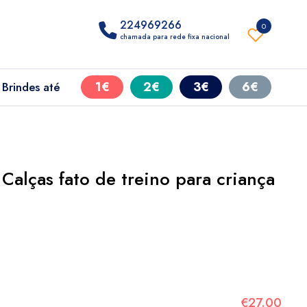
224969266
0
chamada para rede fixa nacional
1€
2€
3€
6€
Brindes até
alças fato de treino para criança
€27.00