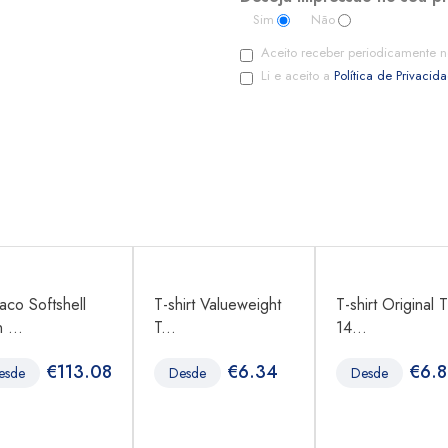
Sim
Não
Aceito receber periodicamente n
Li e aceito a
Política de Privacid
aco Softshell
T-shirt Valueweight
T-shirt Original T
 ...
T...
14...
€
113.08
€
6.34
€
6.
esde
Desde
Desde