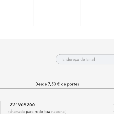
Desde 7,50 € de portes
224969266
(chamada para rede fixa nacional)