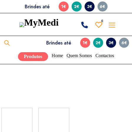
Brindes até
1€
2€
3€
6€
0
0
Brindes até
1€
2€
3€
6€
Home
Quem Somos
Contactos
Produtos