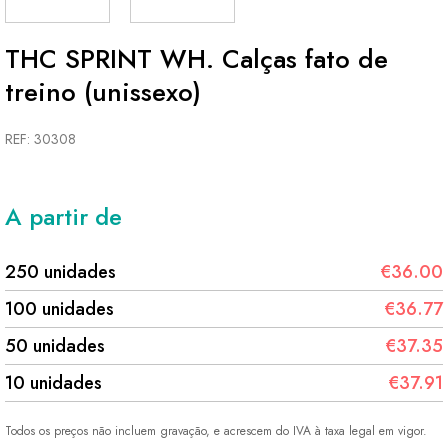
THC SPRINT WH. Calças fato de
treino (unissexo)
REF: 30308
A partir de
250 unidades
€36.00
100 unidades
€36.77
50 unidades
€37.35
10 unidades
€37.91
Todos os preços não incluem gravação, e acrescem do IVA à taxa legal em vigor.