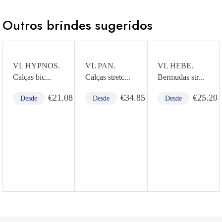
Outros brindes sugeridos
VL HYPNOS.
VL PAN.
VL HEBE.
Calças bic...
Calças stretc...
Bermudas str...
1
€
21.08
€
34.85
€
25.20
Desde
Desde
Desde