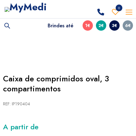
0
Brindes até
1€
2€
3€
6€
Caixa de comprimidos oval, 3
compartimentos
REF: IP190404
A partir de