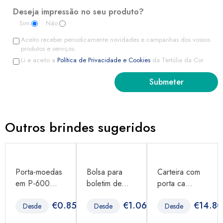
Deseja impressão no seu produto?
Sim
Não
Aceito receber periodicamente novidades e campanhas dos vossos
produtos e serviços.
Li e aceito a
Política de Privacidade e Cookies
da Tertúlia da Cor
Outros brindes sugeridos
Porta-moedas
Bolsa para
Carteira com
em P-600...
boletim de...
porta ca...
8
€
0.85
€
1.06
€
14.8
Desde
Desde
Desde