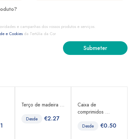
roduto?
ovidades e campanhas dos vossos produtos e serviços.
ade e Cookies
da Tertúlia da Cor
Terço de madeira ...
Caixa de
Ca
comprimidos ...
co
€
2.27
Desde
1
€
0.50
Desde