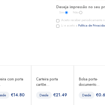
Deseja impressão no seu p
Sim
Não
Aceito receber periodicamente n
Li e aceito a
Política de Privacid
teira com porta
Carteira porta
Bolsa porta-
.
cartõe...
documento...
€
14.80
€
21.49
€
0.6
esde
Desde
Desde