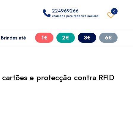
224969266
0
chamada para rede fixa nacional
1€
2€
3€
6€
Brindes até
 cartões e protecção contra RFID