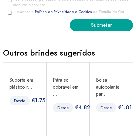
produtos e serviços.
Li e aceito a
Política de Privacidade e Cookies
da Tertúlia da Cor
Outros brindes sugeridos
Suporte em
Pára sol
Bolsa
plástico r...
dobravel em
autocolante
...
par...
1
€
1.75
Desde
€
4.82
€
1.01
Desde
Desde