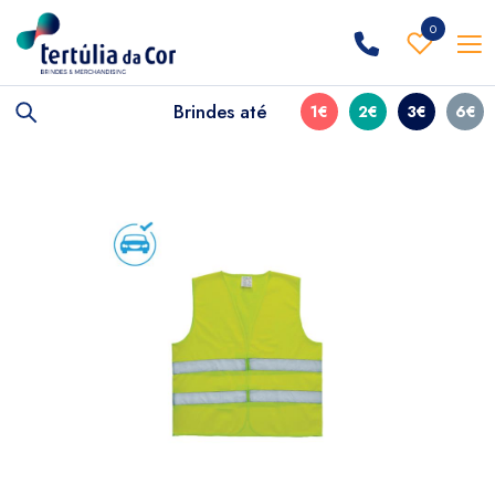
0
Brindes até
1€
2€
3€
6€