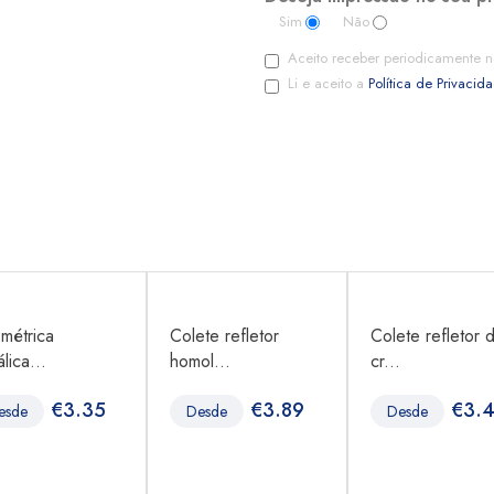
Sim
Não
Aceito receber periodicamente n
Li e aceito a
Política de Privacid
 métrica
Colete refletor
Colete refletor 
lica...
homol...
cr...
€
3.35
€
3.89
€
3.
esde
Desde
Desde