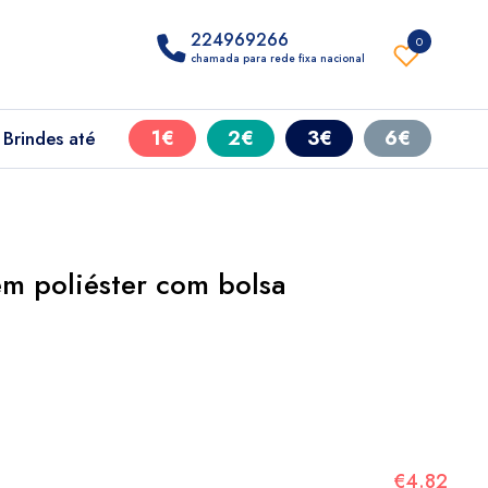
224969266
0
chamada para rede fixa nacional
1€
2€
3€
6€
Brindes até
em poliéster com bolsa
€4.82