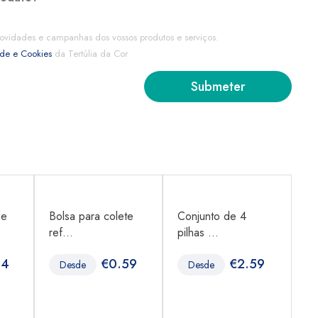
ovidades e campanhas dos vossos produtos e serviços.
ade e Cookies
da Tertúlia da Cor
de
Bolsa para colete
Conjunto de 4
Co
ref...
pilhas ...
pi
44
€
0.59
€
2.59
Desde
Desde