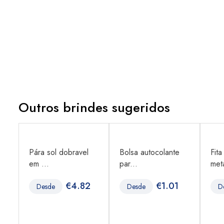
Outros brindes sugeridos
co
Pára sol dobravel
Bolsa autocolante
Fita
em ...
par...
metá
€
4.82
€
1.01
Desde
Desde
D