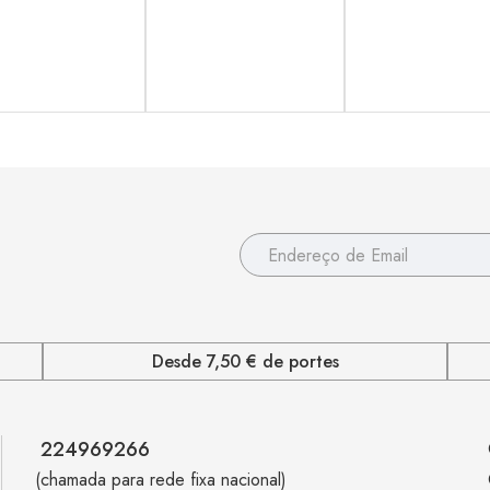
Desde 7,50 € de portes
224969266
(chamada para rede fixa nacional)