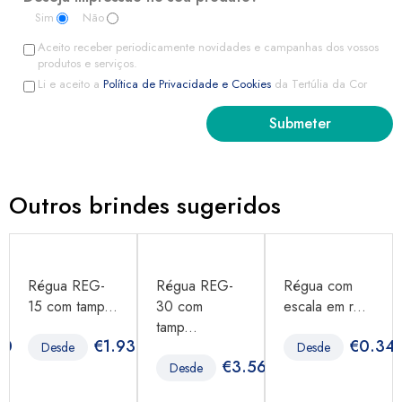
Sim
Não
Aceito receber periodicamente novidades e campanhas dos vossos
produtos e serviços.
Li e aceito a
Política de Privacidade e Cookies
da Tertúlia da Cor
Outros brindes sugeridos
Régua REG-
Régua REG-
Régua com
15 com tamp...
30 com
escala em r...
tamp...
40
€
1.93
€
0.34
Desde
Desde
€
3.56
Desde