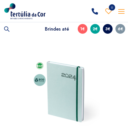
0
Brindes até
1€
2€
3€
6€