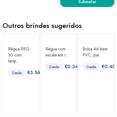
Outros brindes sugeridos
Régua REG-
Régua com
Bolsa A6 bem
30 com
escala em r...
PVC, par...
tamp...
3
€
0.34
€
0.40
Desde
Desde
€
3.56
Desde