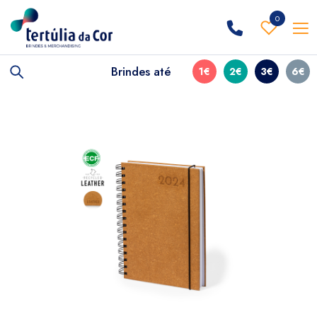
0
Brindes até
1€
2€
3€
6€