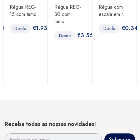
Régua REG-
Régua REG-
Régua com
15 com tamp...
30 com
escala em r...
tamp...
40
€
1.93
€
0.34
Desde
Desde
€
3.56
Desde
Receba todas as nossas novidades!