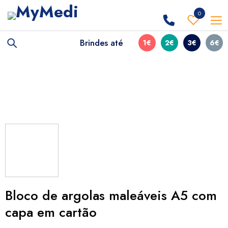
0
Brindes até
1€
2€
3€
6€
Bloco de argolas maleáveis A5 com
capa em cartão