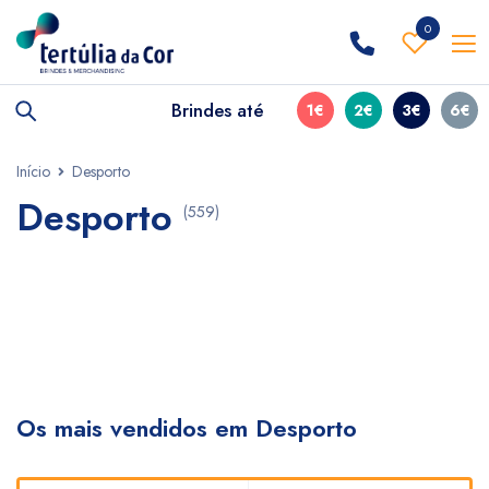
0
Brindes até
1€
2€
3€
6€
Início
Desporto
Desporto
(559)
Os mais vendidos em Desporto