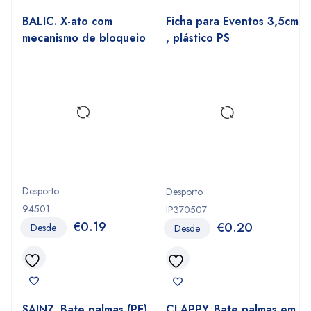
BALIC. X-ato com
Ficha para Eventos 3,5cm
mecanismo de bloqueio
, plástico PS
Desporto
Desporto
94501
IP370507
€
0.19
€
0.20
Desde
Desde
SAINZ. Bate palmas (PE)
CLAPPY. Bate palmas em