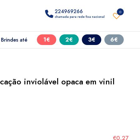
224969266
0
chamada para rede fixa nacional
1€
2€
3€
6€
Brindes até
icação inviolável opaca em vinil
€0.27