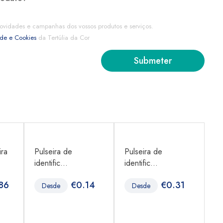
ovidades e campanhas dos vossos produtos e serviços.
ade e Cookies
da Tertúlia da Cor
ra
Pulseira de
Pulseira de
Me
identific...
identific...
...
86
€
0.14
€
0.31
Desde
Desde