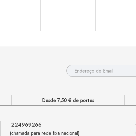
Desde 7,50 € de portes
224969266
(chamada para rede fixa nacional)