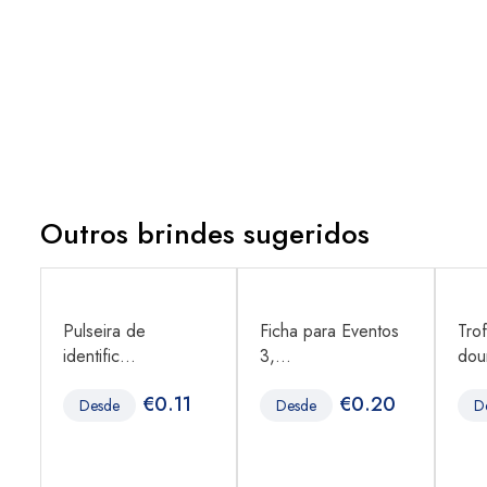
Outros brindes sugeridos
Pulseira de
Ficha para Eventos
Tro
identific...
3,...
dour
0
€
0.11
€
0.20
Desde
Desde
D