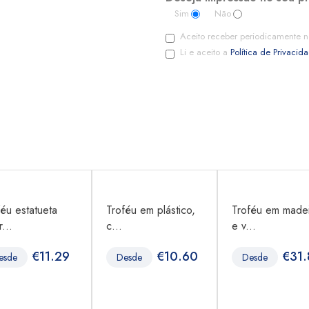
Sim
Não
Aceito receber periodicamente n
Li e aceito a
Política de Privacid
féu estatueta
Troféu em plástico,
Troféu em madei
...
c...
e v...
€
11.29
€
10.60
€
31.
esde
Desde
Desde