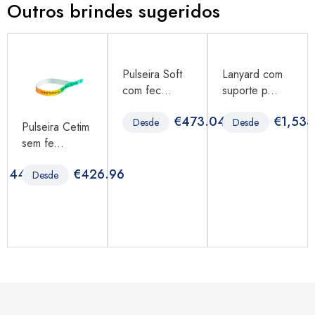
Outros brindes sugeridos
Pulseira Soft
Lanyard com
com fec...
suporte p...
€
473.04
€
1,533
Desde
Desde
Pulseira Cetim
sem fe...
0.44
€
426.96
Desde