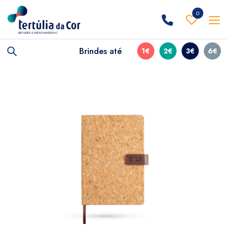
0
Brindes até
1€
2€
3€
6€