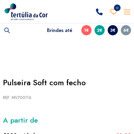
0
Brindes até
1€
2€
3€
6€
Pulseira Soft com fecho
REF: MV700116
A partir de