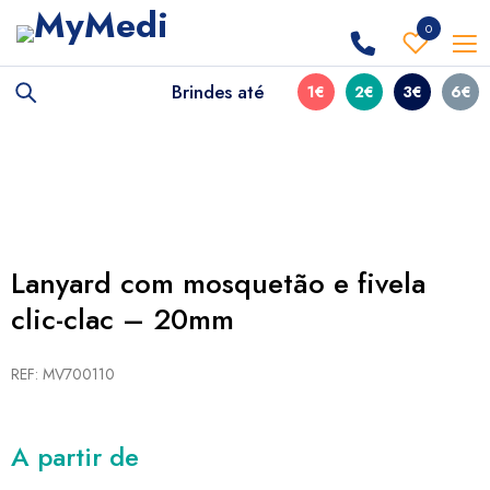
0
Brindes até
1€
2€
3€
6€
Lanyard com mosquetão e fivela
clic-clac – 20mm
REF: MV700110
A partir de