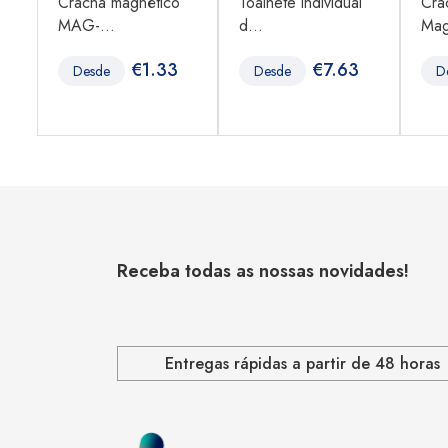
Crachá magnético
Toalhete individual
Cra
MAG-...
d...
Mag
1
€
1.33
€
7.63
Desde
Desde
D
Receba todas as nossas novidades!
Entregas rápidas a partir de 48 horas