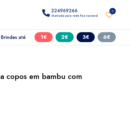
224969266
0
chamada para rede fixa nacional
1€
2€
3€
6€
Brindes até
ra copos em bambu com