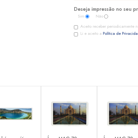
Deseja impressão no seu p
Sim
Não
Aceito receber periodicamente n
Li e aceito a
Política de Privacid