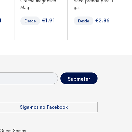
Crachá magnético
Saco prenda para 1
Sa
Mag-...
ga...
TN
1
€
1.91
€
2.86
Desde
Desde
Siga-nos no Facebook
Quem Somos