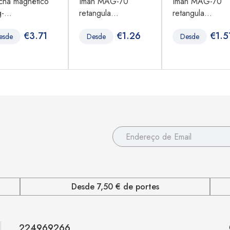
chá magnético
Íman MAG-70
Íman MAG-70
-...
retangula...
retangula...
€
3.71
€
1.26
€
1.5
esde
Desde
Desde
Desde 7,50 € de portes
224969266