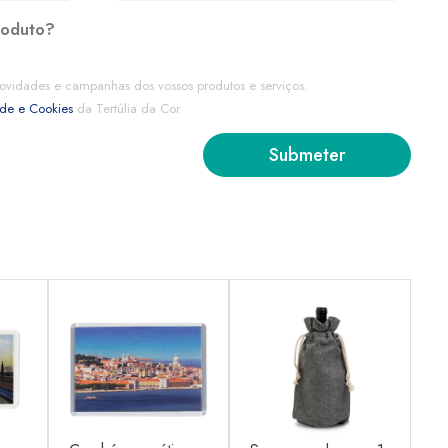
roduto?
ovidades e campanhas dos vossos produtos e serviços.
ade e Cookies
da Tertúlia da Cor