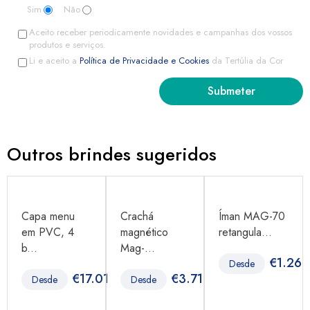
Sim
Não
Aceito receber periodicamente novidades e campanhas dos vossos
produtos e serviços.
Li e aceito a
Política de Privacidade e Cookies
da Tertúlia da Cor
Outros brindes sugeridos
Capa menu
Crachá
Íman MAG-70
em PVC, 4
magnético
retangula...
b...
Mag-...
€
1.26
Desde
96
€
17.01
€
3.71
Desde
Desde