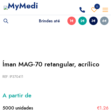
0
Brindes até
1€
2€
3€
6€
Íman MAG-70 retangular, acrílico
REF: IP370411
A partir de
5000 unidades
€1.26