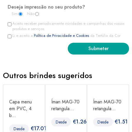
Deseja impressão no seu produto?
Sim
Não
Aceito receber periodicamente novidades e campanhas dos vossos
produtos e serviços.
Li e aceito a
Política de Privacidade e Cookies
da Tertúlia da Cor
Outros brindes sugeridos
Capa menu
Íman MAG-70
Íman MAG-70
em PVC, 4
retangula...
retangula...
b...
€
1.26
€
1.51
Desde
Desde
96
€
17.01
Desde