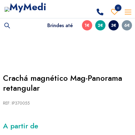
0
Brindes até
1€
2€
3€
6€
Crachá magnético Mag-Panorama
retangular
REF: IP370055
A partir de