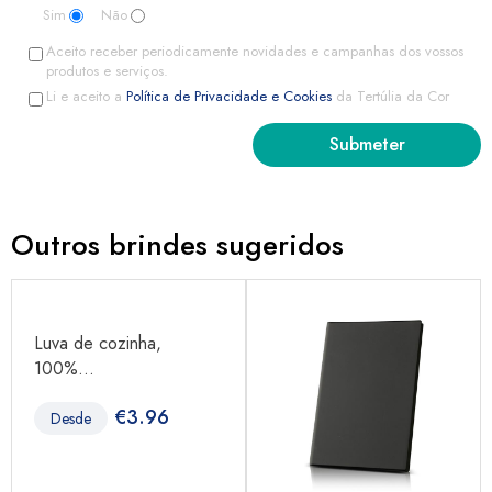
Sim
Não
Aceito receber periodicamente novidades e campanhas dos vossos
produtos e serviços.
Li e aceito a
Política de Privacidade e Cookies
da Tertúlia da Cor
Outros brindes sugeridos
Luva de cozinha,
100%...
€
3.96
Desde