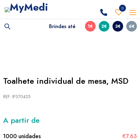
0
Brindes até
1€
2€
3€
6€
Toalhete individual de mesa, MSD
REF: IP370425
A partir de
1000 unidades
€7.63