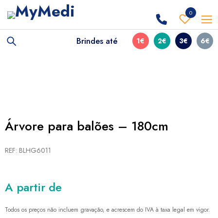
0
Brindes até
1€
2€
3€
6€
Árvore para balões – 180cm
REF: BLHG6011
A partir de
Todos os preços não incluem gravação, e acrescem do IVA à taxa legal em vigor.