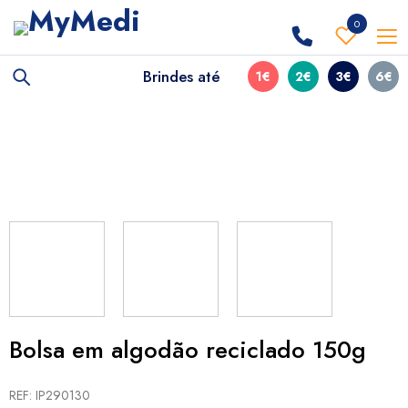
0
Brindes até
1€
2€
3€
6€
Bolsa em algodão reciclado 150g
REF: IP290130