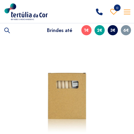
0
Brindes até
1€
2€
3€
6€