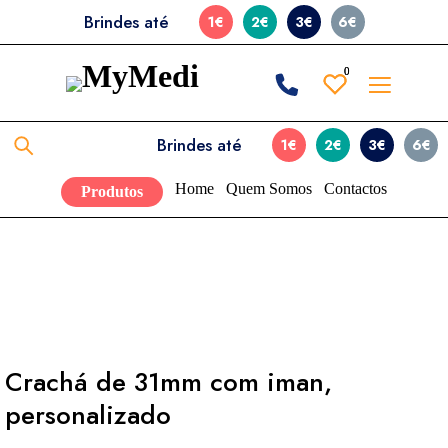
Brindes até
1€
2€
3€
6€
0
0
Brindes até
1€
2€
3€
6€
Home
Quem Somos
Contactos
Produtos
Crachá de 31mm com iman,
personalizado