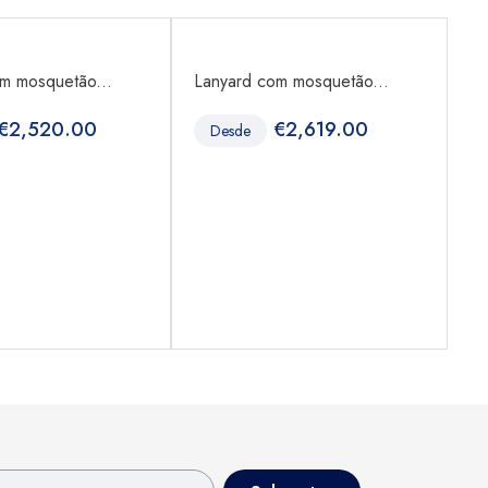
m mosquetão...
Lanyard com mosquetão...
Po
€
2,520.00
€
2,619.00
Desde