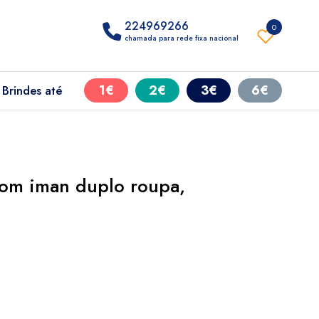
224969266
0
chamada para rede fixa nacional
1€
2€
3€
6€
Brindes até
om iman duplo roupa,