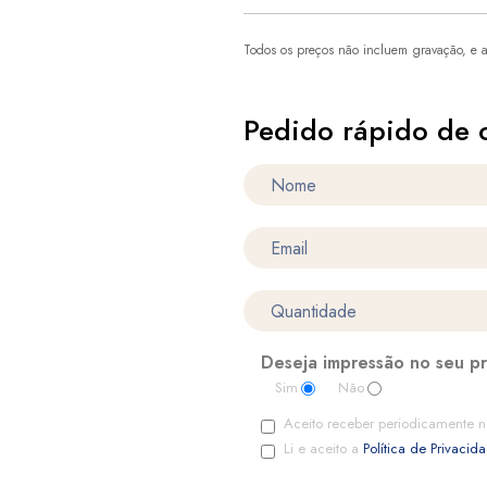
Todos os preços não incluem gravação, e a
Pedido rápido de 
Deseja impressão no seu p
Sim
Não
Aceito receber periodicamente n
Li e aceito a
Política de Privacid