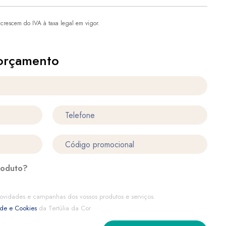
crescem do IVA à taxa legal em vigor.
orçamento
roduto?
ovidades e campanhas dos vossos produtos e serviços.
ade e Cookies
da Tertúlia da Cor