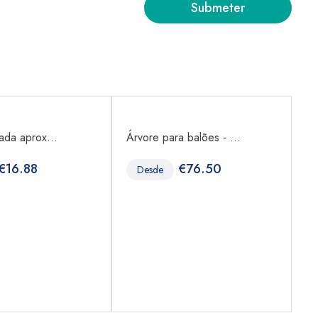
zada aprox...
Árvore para balões - ...
Ca
€
16.88
€
76.50
Desde