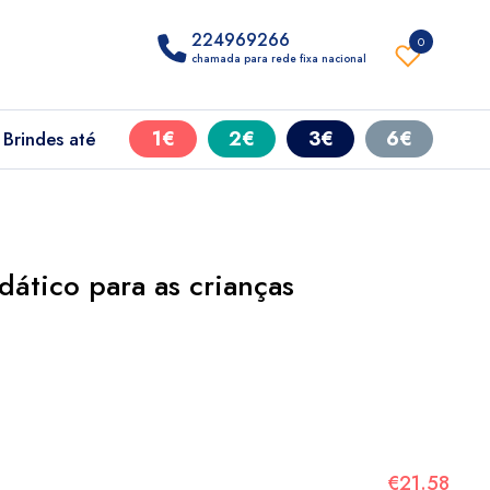
224969266
0
chamada para rede fixa nacional
1€
2€
3€
6€
Brindes até
ático para as crianças
€21.58