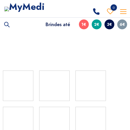
0
Brindes até
1€
2€
3€
6€