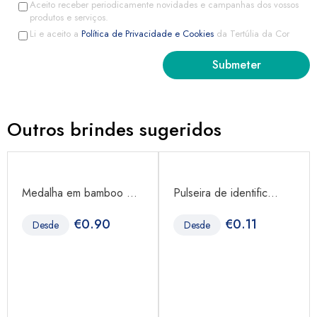
Aceito receber periodicamente novidades e campanhas dos vossos
produtos e serviços.
Li e aceito a
Política de Privacidade e Cookies
da Tertúlia da Cor
Outros brindes sugeridos
Medalha em bamboo ...
Pulseira de identific...
€
0.90
€
0.11
Desde
Desde