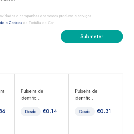
ovidades e campanhas dos vossos produtos e serviços.
ade e Cookies
da Tertúlia da Cor
ra
Pulseira de
Pulseira de
Me
identific...
identific...
...
86
€
0.14
€
0.31
Desde
Desde