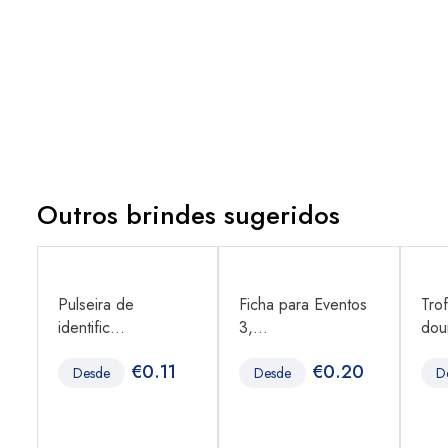
Outros brindes sugeridos
Pulseira de
Ficha para Eventos
Tro
identific...
3,...
dour
0
€
0.11
€
0.20
Desde
Desde
D