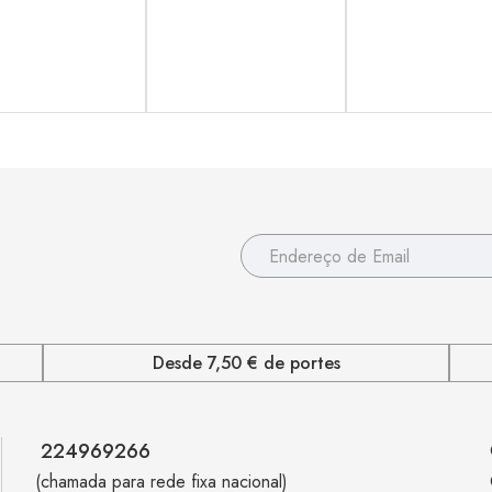
Desde 7,50 € de portes
224969266
(chamada para rede fixa nacional)