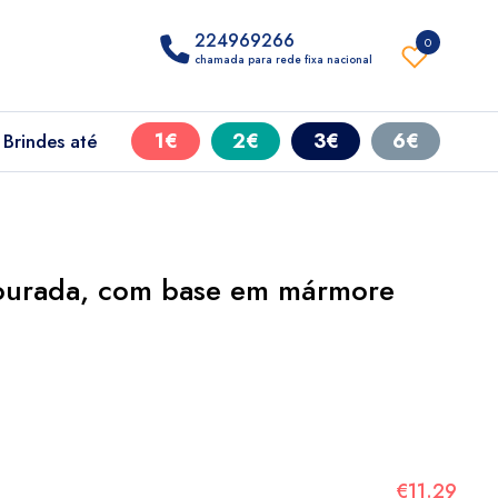
224969266
0
chamada para rede fixa nacional
1€
2€
3€
6€
Brindes até
dourada, com base em mármore
€11.29