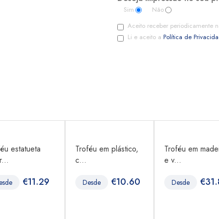
Sim
Não
Aceito receber periodicamente n
Li e aceito a
Política de Privacid
féu estatueta
Troféu em plástico,
Troféu em madei
...
c...
e v...
€
11.29
€
10.60
€
31.
esde
Desde
Desde