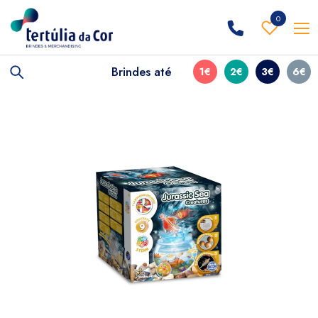
0
Brindes até
1€
2€
3€
6€