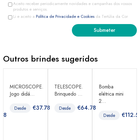
Aceito receber periodicamente novidades e campanhas dos vossos
produtos e serviços.
Li e aceito a
Política de Privacidade e Cookies
da Tertúlia da Cor
Outros brindes sugeridos
MICROSCOPE.
TELESCOPE.
Bomba
Jogo didá...
Brinquedo ...
elétrica mini
2...
€
37.78
€
64.78
Desde
Desde
.38
€
112.5
Desde