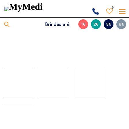
0
Brindes até
1€
2€
3€
6€