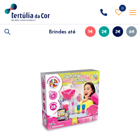
0
Brindes até
1€
2€
3€
6€