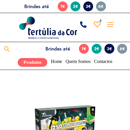
Brindes até
1€
2€
3€
6€
0
0
Brindes até
1€
2€
3€
6€
Home
Quem Somos
Contactos
Produtos