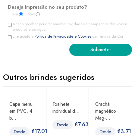
Deseja impressão no seu produto?
Sim
Não
Aceito receber periodicamente novidades e campanhas dos vossos
produtos e serviços.
Li e aceito a
Política de Privacidade e Cookies
da Tertúlia da Cor
Outros brindes sugeridos
Capa menu
Toalhete
Crachá
em PVC, 4
individual d...
magnético
b...
Mag-...
€
7.63
Desde
96
€
17.01
€
3.71
Desde
Desde