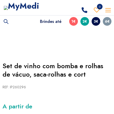
0
Brindes até
1€
2€
3€
6€
Set de vinho com bomba e rolhas
de vácuo, saca-rolhas e cort
REF: IP260296
A partir de