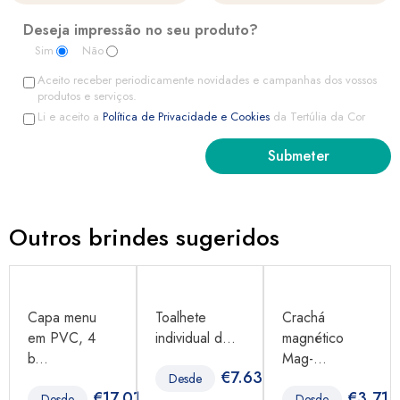
Deseja impressão no seu produto?
Sim
Não
Aceito receber periodicamente novidades e campanhas dos vossos
produtos e serviços.
Li e aceito a
Política de Privacidade e Cookies
da Tertúlia da Cor
Outros brindes sugeridos
Capa menu
Toalhete
Crachá
em PVC, 4
individual d...
magnético
b...
Mag-...
€
7.63
Desde
96
€
17.01
€
3.71
Desde
Desde