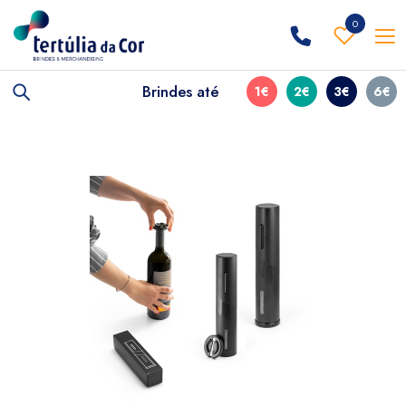
0
Brindes até
1€
2€
3€
6€