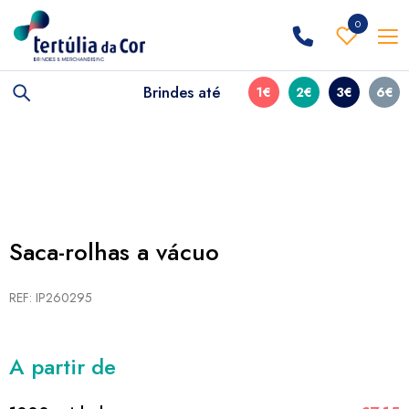
0
Brindes até
1€
2€
3€
6€
Saca-rolhas a vácuo
REF: IP260295
A partir de