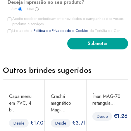
Deseja impressão no seu produto?
Sim
Não
Aceito receber periodicamente novidades e campanhas dos vossos
produtos e serviços.
Li e aceito a
Política de Privacidade e Cookies
da Tertúlia da Cor
Outros brindes sugeridos
Capa menu
Crachá
Íman MAG-70
em PVC, 4
magnético
retangula...
b...
Mag-...
€
1.26
Desde
96
€
17.01
€
3.71
Desde
Desde