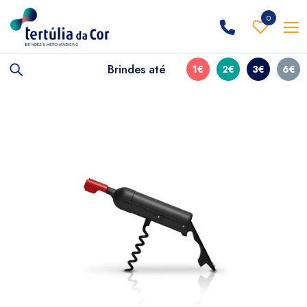
0
Brindes até
1€
2€
3€
6€